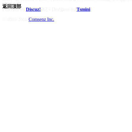
返回顶部
Powered by
Discuz!
X3.4
Designed by
Tsmini
© 2015-2016
Comsenz Inc.