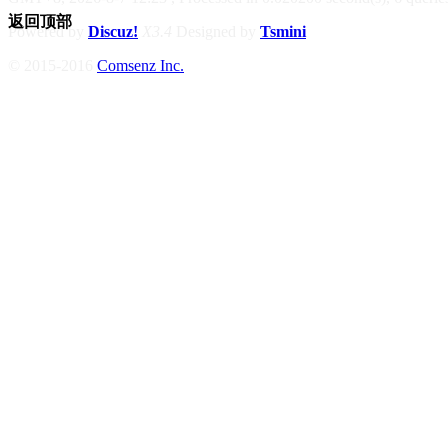
返回顶部
Powered by
Discuz!
X3.4
Designed by
Tsmini
© 2015-2016
Comsenz Inc.