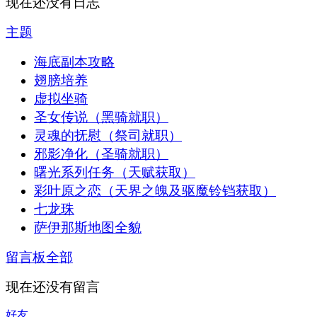
现在还没有日志
主题
海底副本攻略
翅膀培养
虚拟坐骑
圣女传说（黑骑就职）
灵魂的抚慰（祭司就职）
邪影净化（圣骑就职）
曙光系列任务（天赋获取）
彩叶原之恋（天界之魄及驱魔铃铛获取）
七龙珠
萨伊那斯地图全貌
留言板
全部
现在还没有留言
好友