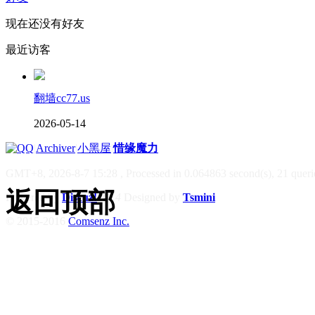
现在还没有好友
最近访客
翻墙cc77.us
2026-05-14
|
Archiver
|
小黑屋
|
惜缘魔力
GMT+8, 2026-8-7 15:28
, Processed in 0.064863 second(s), 21 querie
返回顶部
Powered by
Discuz!
X3.4
Designed by
Tsmini
© 2015-2016
Comsenz Inc.