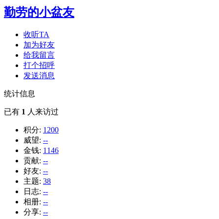
勤劳的小盆友
收听TA
加为好友
给我留言
打个招呼
发送消息
统计信息
已有
1
人来访过
积分:
1200
威望:
--
金钱:
1146
贡献:
--
好友:
--
主题:
38
日志:
--
相册:
--
分享:
--