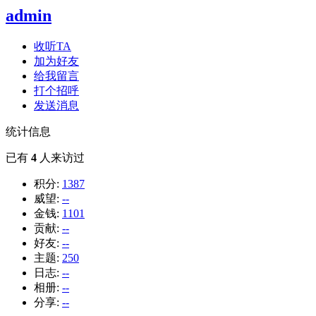
admin
收听TA
加为好友
给我留言
打个招呼
发送消息
统计信息
已有
4
人来访过
积分:
1387
威望:
--
金钱:
1101
贡献:
--
好友:
--
主题:
250
日志:
--
相册:
--
分享:
--