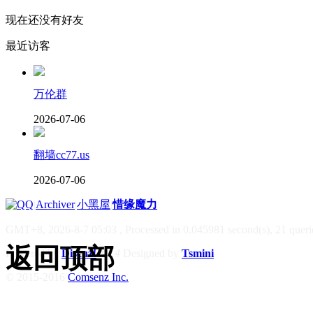
现在还没有好友
最近访客
万伦群
2026-07-06
翻墙cc77.us
2026-07-06
|
Archiver
|
小黑屋
|
惜缘魔力
GMT+8, 2026-8-7 05:03
, Processed in 0.045981 second(s), 21 querie
返回顶部
Powered by
Discuz!
X3.4
Designed by
Tsmini
© 2015-2016
Comsenz Inc.