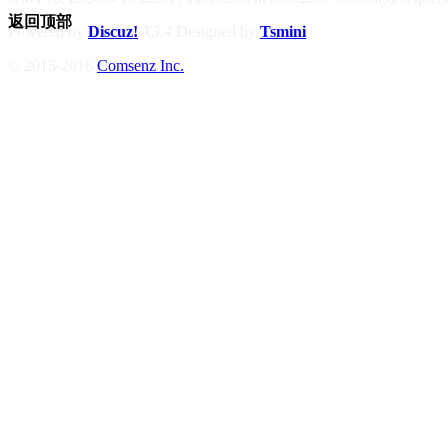
返回顶部
Powered by
Discuz!
X3.4
Designed by
Tsmini
© 2015-2016
Comsenz Inc.