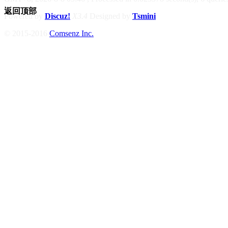
返回顶部
Powered by
Discuz!
X3.4
Designed by
Tsmini
© 2015-2016
Comsenz Inc.