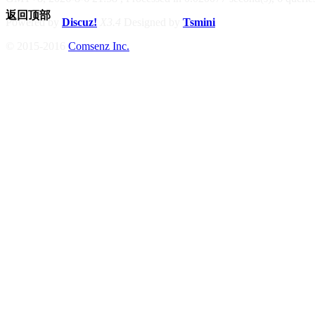
返回顶部
Powered by
Discuz!
X3.4
Designed by
Tsmini
© 2015-2016
Comsenz Inc.