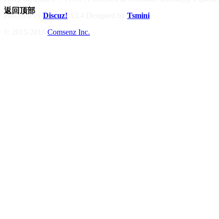
返回顶部
Powered by
Discuz!
X3.4
Designed by
Tsmini
© 2015-2016
Comsenz Inc.