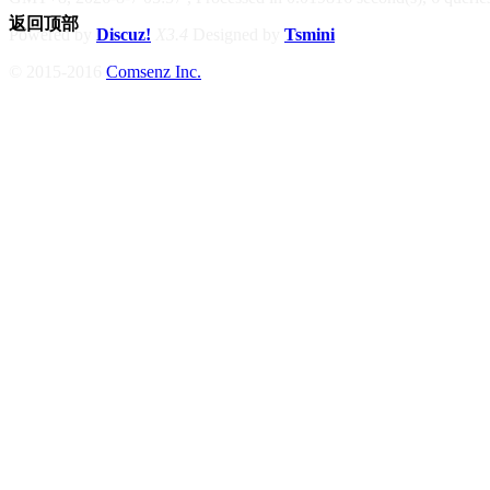
返回顶部
Powered by
Discuz!
X3.4
Designed by
Tsmini
© 2015-2016
Comsenz Inc.