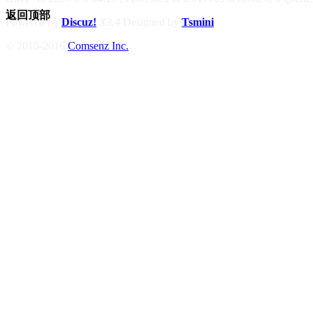
返回顶部
Powered by
Discuz!
X3.4
Designed by
Tsmini
© 2015-2016
Comsenz Inc.