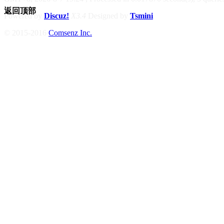
返回顶部
Powered by
Discuz!
X3.4
Designed by
Tsmini
© 2015-2016
Comsenz Inc.