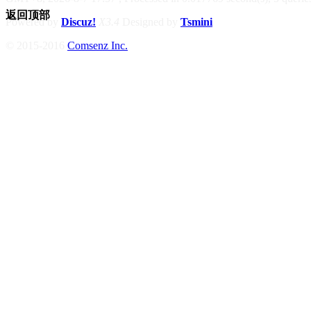
返回顶部
Powered by
Discuz!
X3.4
Designed by
Tsmini
© 2015-2016
Comsenz Inc.