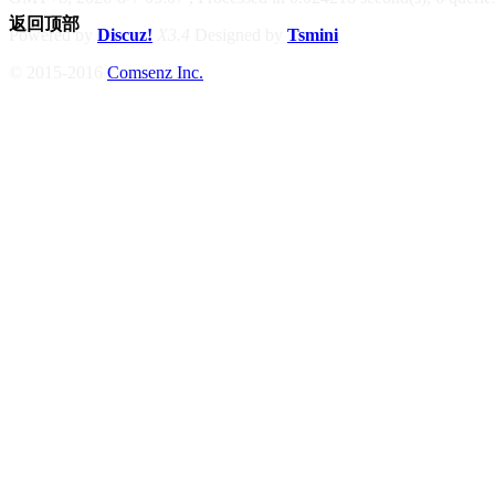
返回顶部
Powered by
Discuz!
X3.4
Designed by
Tsmini
© 2015-2016
Comsenz Inc.