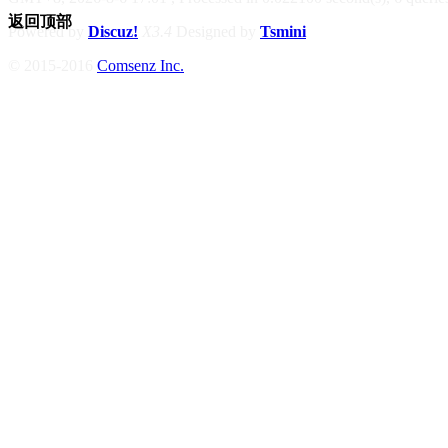
返回顶部
Powered by
Discuz!
X3.4
Designed by
Tsmini
© 2015-2016
Comsenz Inc.