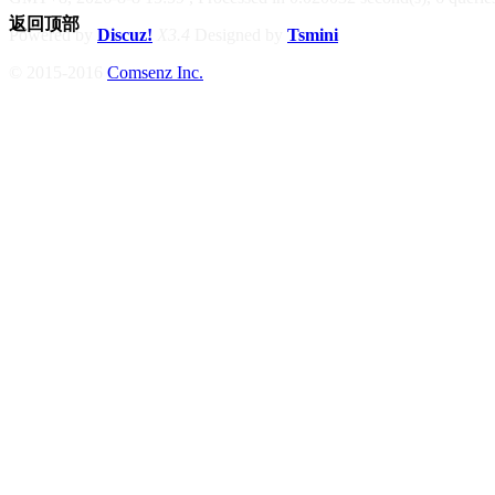
返回顶部
Powered by
Discuz!
X3.4
Designed by
Tsmini
© 2015-2016
Comsenz Inc.