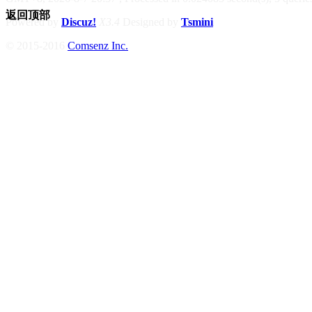
返回顶部
Powered by
Discuz!
X3.4
Designed by
Tsmini
© 2015-2016
Comsenz Inc.