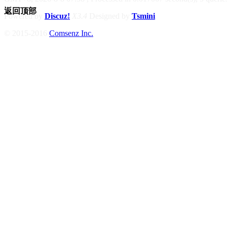
返回顶部
Powered by
Discuz!
X3.4
Designed by
Tsmini
© 2015-2016
Comsenz Inc.