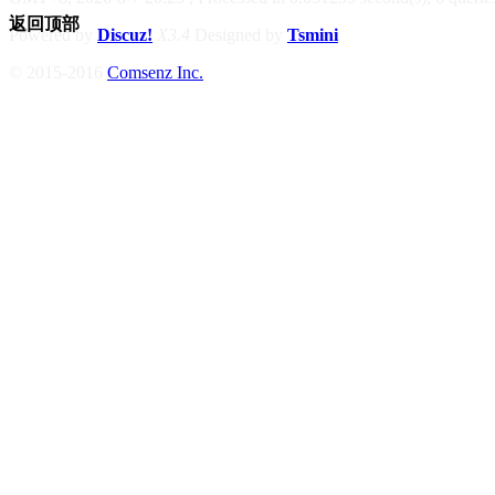
返回顶部
Powered by
Discuz!
X3.4
Designed by
Tsmini
© 2015-2016
Comsenz Inc.