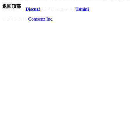
返回顶部
Powered by
Discuz!
X3.4
Designed by
Tsmini
© 2015-2016
Comsenz Inc.