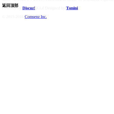
返回顶部
Powered by
Discuz!
X3.4
Designed by
Tsmini
© 2015-2016
Comsenz Inc.