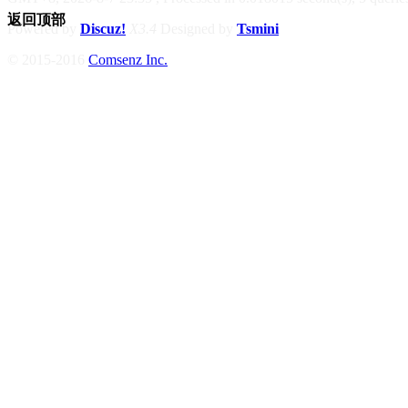
返回顶部
Powered by
Discuz!
X3.4
Designed by
Tsmini
© 2015-2016
Comsenz Inc.