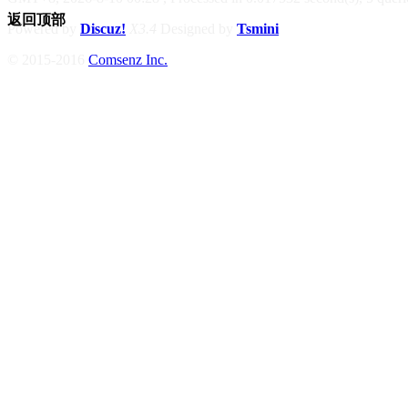
返回顶部
Powered by
Discuz!
X3.4
Designed by
Tsmini
© 2015-2016
Comsenz Inc.