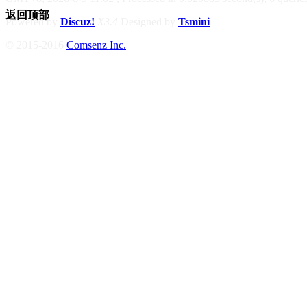
返回顶部
Powered by
Discuz!
X3.4
Designed by
Tsmini
© 2015-2016
Comsenz Inc.