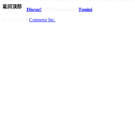
返回顶部
Powered by
Discuz!
X3.4
Designed by
Tsmini
© 2015-2016
Comsenz Inc.