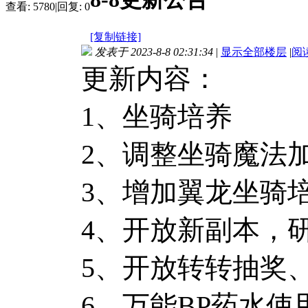
查看:
5780
|
回复:
0
[复制链接]
发表于 2023-8-8 02:31:34
|
显示全部楼层
|
阅
更新内容：
1、坐骑培养
2、调整坐骑魔法
3、增加翼龙坐骑
4、开放新副本，
5、开放转转抽奖
6、万能BP药水使