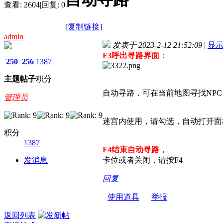
查看:
2604
|
回复:
0
[复制链接]
admin
发表于 2023-2-12 21:52:09
|
显
F3呼出寻路界面：
250
256
1387
主题
帖子
积分
自动寻路，可在当前地图寻找NP
管理员
迷宫内使用，请勾选，自动打开面
积分
1387
F4结束自动寻路，
发消息
卡位或者关闭，请按F4
回复
使用道具
举报
返回列表