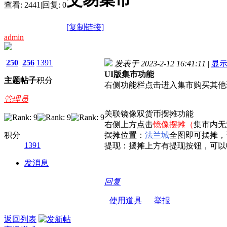
查看:
2441
|
回复:
0
[复制链接]
admin
250
256
1391
发表于 2023-2-12 16:41:11
|
显
UI版集市功能
主题
帖子
积分
右侧功能栏点击进入集市购买其他
管理员
关联镜像双货币摆摊功能
右侧上方点击
镜像摆摊（
集市内无
积分
摆摊位置：
法兰城
全图即可摆摊，
1391
提现：摆摊上方有提现按钮，可以
发消息
回复
使用道具
举报
返回列表