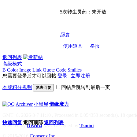
5次转生灵药：未开放
回复
使用道具
举报
返回列表
高级模式
B
Color
Image
Link
Quote
Code
Smilies
您需要登录后才可以回帖
登录
|
立即注册
本版积分规则
回帖后跳转到最后一页
发表回复
|
Archiver
|
小黑屋
|
惜缘魔力
GMT+8, 2026-8-7 11:10
, Processed in 0.054353 second(s), 18 querie
快速回复
返回顶部
返回列表
Powered by
Discuz!
X3.4
Designed by
Tsmini
© 2015-2016
Comsenz Inc.