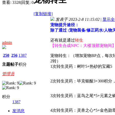
查看:
3328
|
回复:
0
[复制链接]
发表于 2023-2-8 11:15:02
|
显示全
宠物提升途径：
除了通过 :宠物装备/修正药水/人物
还有就是通过
转生
admin
【转生合成NPC：大楼顶部宠物间
250
256
1387
宠物转生：（增加宠物BP点，每次转
2转）
主题
帖子
积分
1次转生灵药：树叶5+热砂的宝藏5
管理员
2次转生灵药：毕克银酸3+300积分
3次转生灵药：蓝鸟之尾*5+元素之鳞*
积分
1387
4次转生灵药：灵兽之心*5+金色勋章
发消息