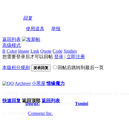
回复
使用道具
举报
返回列表
高级模式
B
Color
Image
Link
Quote
Code
Smilies
您需要登录后才可以回帖
登录
|
立即注册
本版积分规则
回帖后跳转到最后一页
发表回复
|
Archiver
|
小黑屋
|
惜缘魔力
GMT+8, 2026-8-9 16:51
, Processed in 0.051708 second(s), 18 querie
快速回复
返回顶部
返回列表
Powered by
Discuz!
X3.4
Designed by
Tsmini
© 2015-2016
Comsenz Inc.