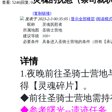
查看:
5246
|
回复:
0
[复制链接]
发表于 2023-2-3 00:35:05
|
显示全部楼层
|
阅读模
昵称
灵魂抚慰者
所属地图
圣骑士营地
建议等级
160+
必要条件
具备进入圣骑士营地的条件（持有【承
详情
1.夜晚前往圣骑士营地与
得【灵魂碎片】。
◆前往圣骑士营地需持
◆参考曙光--遗迹任务