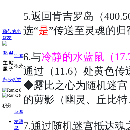
5.返回肯吉罗岛（400.5
选“
是
”传送至灵魂的归
勤劳的小
盆友
38
44
6.与
冷静的水蓝鼠（17.
1200
主
帖
积分
通过（11.6）处黄色
题
子
超级版主
◆露比之心为随机迷宫，约
的剪影（幽灵、丘比特
积分
1200
发消
7.通过随机迷宫抵达魂
息