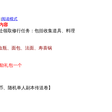
|
阅读模式
内容
官处领取修行任务：包括收集道具、料理
0血瓶、面包、法面、寿喜锅
奖励礼包一个
万魔币、随机单人副本传送卷】