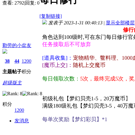
查看:
2792
|
回复:
0
[复制链接]
发表于 2023-1-31 00:40:13
|
显示全部楼层
修行
角色达到100级时,可在东门每日修行
任务接取后不可放弃
勤劳的小盆友
[道具收集]：
宠物精华、鳖料理、100
38
44
1200
[魔币上交]：
随机上交魔币
主题
帖子
积分
每日领取次数：
5次，最终完成5次，
超级版主
初级礼包【梦幻贝壳1-5，20万魔币
】
积分
满级180级礼包【梦幻贝壳3-5，40
1200
每单次奖励【梦幻彩贝】*1
发消息