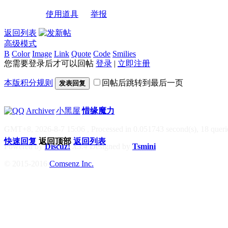
使用道具
举报
返回列表
高级模式
B
Color
Image
Link
Quote
Code
Smilies
您需要登录后才可以回帖
登录
|
立即注册
本版积分规则
回帖后跳转到最后一页
发表回复
|
Archiver
|
小黑屋
|
惜缘魔力
GMT+8, 2026-8-7 15:06
, Processed in 0.051743 second(s), 18 querie
快速回复
返回顶部
返回列表
Powered by
Discuz!
X3.4
Designed by
Tsmini
© 2015-2016
Comsenz Inc.