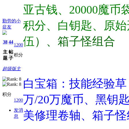
亚古钱、20000魔
勤劳的小
积分、白钥匙、原始
盆友
伍
）、箱子怪组合
38
44
1200
主
帖
积分
题
子
超级版主
白宝箱：技能经验草
积分
万/20万魔币、黑
1200
发消
美修理卷轴、箱子怪
息