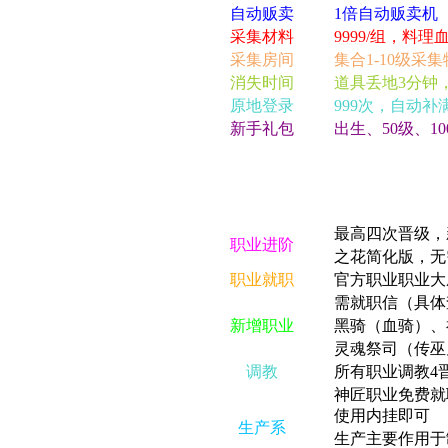
自动贩卖
1倍自动贩卖机
采集材料
9999/组，料理血
采集房间
集合1-10级采集
消失时间
道具丢地3分钟
原地登录
999次，自动补
新手礼包
出生、50级、1
最高四次晋级，
职业进阶
之花简化版，无
职业就职
官方职业职业大
需就职信（具体
新增职业
黑骑（血骑）、
灵魂祭司（传巫
调教
所有职业调教4
神匠职业免费就
使用内挂即可
生产系
生产主要作用于