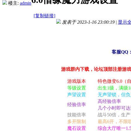
楼主:
admin
[复制链接]
发表于 2023-1-16 23:00:19
|
显示
客服
QQ
游戏群内下载，论坛顶部注册游
游戏版本
特色微变6.0（
等级设置
出生1级，满级1
声望设置
无声望锁，但负
高经验倍率
经验倍率
几个小时即可达到
技能倍率
战斗50倍，生
多开限制
最高6开，不限
魔石设置
综合大厅唯一1