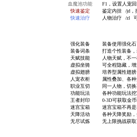
血魔池功能
F1，设置人宠
快速鉴定
鉴定内挂 /jd，按
快速治疗
人物治疗 /zl
强化装备
装备使用强化石
装备词条
打造个性装备，
天赋技能
人物天赋，不一
虚拟坐骑
可全程隐藏，增
虚拟翅膀
培养型属性翅膀
人宠衣柜
属性叠加、各种
职业互切
同一人物，切换
功能玩法
各种功能玩法挖
王者封印
0-3D可获取金
迷宫宝箱
迷宫宝箱不再是
天降活动
各种天降奖励，
无尽试炼
无上限挑战获取