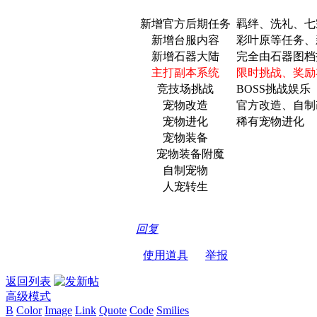
新增官方后期任务
羁绊、洗礼、七
新增台服内容
彩叶原等任务、
新增石器大陆
完全由石器图档
主打副本系统
限时挑战、奖励
竞技场挑战
BOSS挑战娱乐
宠物改造
官方改造、自制
宠物进化
稀有宠物进化
宠物装备
宠物装备附魔
自制宠物
人宠转生
回复
使用道具
举报
返回列表
高级模式
B
Color
Image
Link
Quote
Code
Smilies