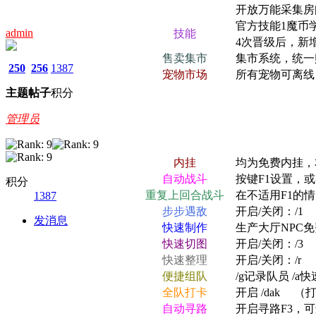
开放万能采集房
官方技能1魔币学
admin
技能
4次晋级后，新
售卖集市
集市系统，统一
250
256
1387
宠物市场
所有宠物可离线
主题
帖子
积分
管理员
内挂
均为免费内挂，
自动战斗
按键F1设置，或
积分
重复上回合战斗
在不适用F1的
1387
步步遇敌
开启/关闭：/1
发消息
快速制作
生产大厅NPC
快速切图
开启/关闭：/3
快速整理
开启/关闭：/r 
便捷组队
/g记录队员 /a
全队打卡
开启 /dak 
自动寻路
开启寻路F3，可