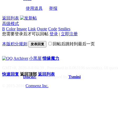
使用道具
举报
返回列表
高级模式
B
Color
Image
Link
Quote
Code
Smilies
您需要登录后才可以回帖
登录
|
立即注册
本版积分规则
回帖后跳转到最后一页
发表回复
|
Archiver
|
小黑屋
|
惜缘魔力
GMT+8, 2026-8-8 04:39
, Processed in 0.063196 second(s), 18 querie
快速回复
返回顶部
返回列表
Powered by
Discuz!
X3.4
Designed by
Tsmini
© 2015-2016
Comsenz Inc.