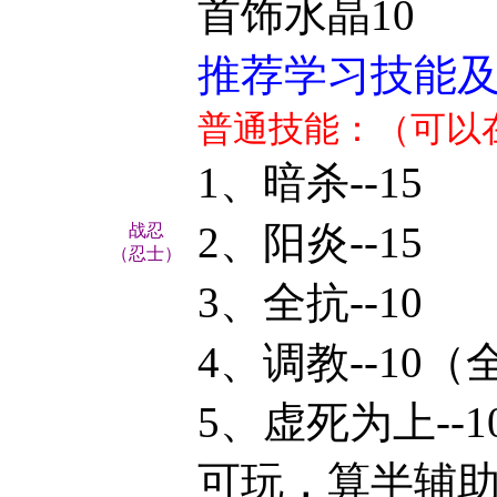
首饰水晶10
推荐学习技能
普通技能：（可以
1、
暗杀
--15
2、阳炎--15
战忍
（忍士）
3、全抗--10
4、
调教--10
（
5、虚死为上--1
可玩，算半辅