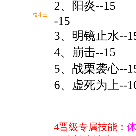
2、阳炎
格斗士
-15
3、明镜
4、崩击--15
5、战栗袭心--1
6、虚死为上--
4晋级专属技能：
体