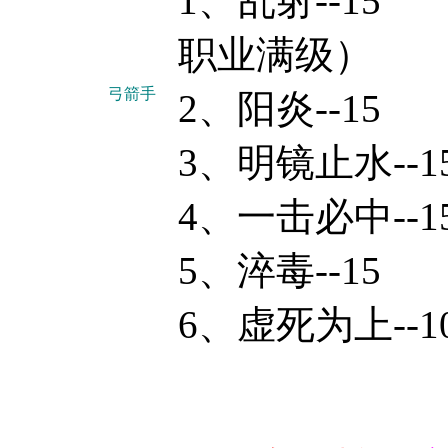
1、乱射
职业满级）
弓箭手
2、阳
3、明镜止水--1
4、一击必中--1
5、淬毒--15
6、虚死为上--