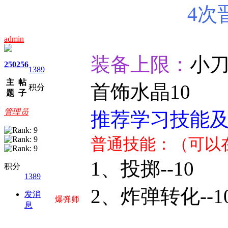
4次
admin
装备上限：
小刀-
250
256
1389
主
帖
首饰水晶10
积分
题
子
管理员
推荐学习技能
普通技能：（可以
1、投掷--10
积分
1389
2、炸
发消
爆弹师
息