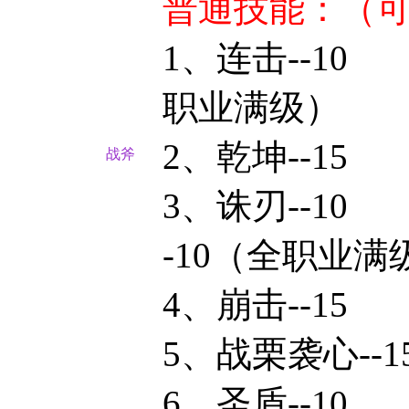
普通技能：（可
1、连击
职业满级）
2、乾坤
战斧
3、诛刃
-10
（全职业满
4、崩击
5、
战栗袭心
--1
6、圣盾--10