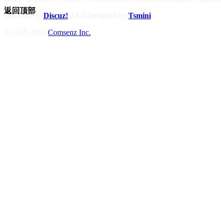
返回顶部
Powered by
Discuz!
X3.4
Designed by
Tsmini
© 2015-2016
Comsenz Inc.