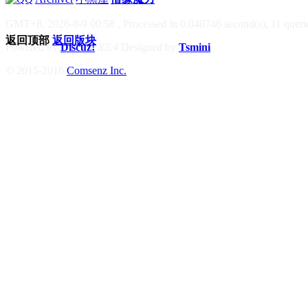
GMT+8, 2026-8-9 00:58
, Processed in 0.040746 second(s), 11 querie
返回顶部
返回版块
Powered by
Discuz!
X3.4
Designed by
Tsmini
© 2015-2016
Comsenz Inc.