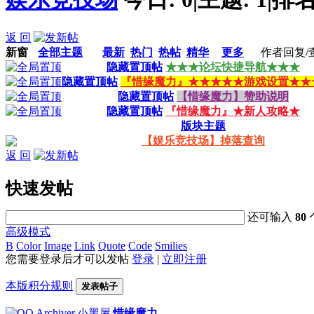
返 回
新窗
全部主题
最新
热门
热帖
精华
更多
作者
回复/
隐藏置顶帖
★★★论坛快捷导航★★★
隐藏置顶帖
『惜缘魔力』★★★★★游戏设置★★
隐藏置顶帖
【惜缘魔力】赞助说明
隐藏置顶帖
『惜缘魔力』★新人攻略★
版块主题
【娱乐竞技场】掉落查询
返 回
快速发帖
还可输入
80
高级模式
B
Color
Image
Link
Quote
Code
Smilies
您需要登录后才可以发帖
登录
|
立即注册
本版积分规则
发表帖子
|
Archiver
|
小黑屋
|
惜缘魔力