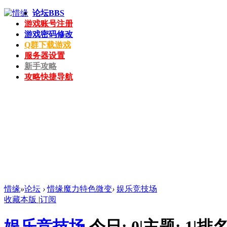
论坛
BBS
游戏账号注册
游戏密码修改
Q群下载游戏
服务器设置
新手攻略
攻略快捷导航
惜缘
»
论坛
›
惜缘魔力特色微变
›
娱乐竞技场
收藏本版
|
订阅
娱乐竞技场
今日:
0
|
主题:
1
|
排名