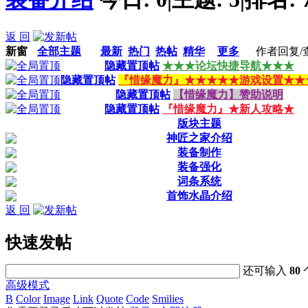
返 回
新窗
全部主题
最新
热门
热帖
精华
更多
作者
回复/
隐藏置顶帖
★★★论坛快捷导航★★★
隐藏置顶帖
『惜缘魔力』★★★★★游戏设置★★
隐藏置顶帖
【惜缘魔力】赞助说明
隐藏置顶帖
『惜缘魔力』★新人攻略★
版块主题
神匠之家介绍
装备制作
装备强化
词条系统
首饰水晶介绍
返 回
快速发帖
还可输入
80
高级模式
B
Color
Image
Link
Quote
Code
Smilies