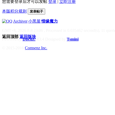
您需要登录后才可以发帖
登录
|
立即注册
本版积分规则
发表帖子
|
Archiver
|
小黑屋
|
惜缘魔力
GMT+8, 2026-8-8 23:06
, Processed in 0.035462 second(s), 11 querie
返回顶部
返回版块
Powered by
Discuz!
X3.4
Designed by
Tsmini
© 2015-2016
Comsenz Inc.