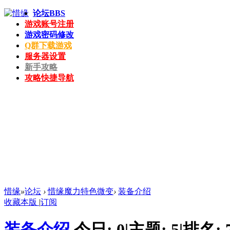
论坛
BBS
游戏账号注册
游戏密码修改
Q群下载游戏
服务器设置
新手攻略
攻略快捷导航
惜缘
»
论坛
›
惜缘魔力特色微变
›
装备介绍
收藏本版
|
订阅
装备介绍
今日:
0
|
主题:
5
|
排名: