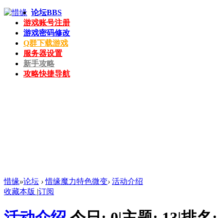
论坛
BBS
游戏账号注册
游戏密码修改
Q群下载游戏
服务器设置
新手攻略
攻略快捷导航
惜缘
»
论坛
›
惜缘魔力特色微变
›
活动介绍
收藏本版
|
订阅
活动介绍
今日:
0
|
主题:
13
|
排名