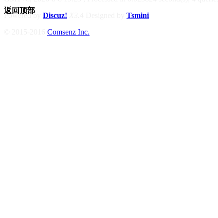
返回顶部
Powered by
Discuz!
X3.4
Designed by
Tsmini
© 2015-2016
Comsenz Inc.