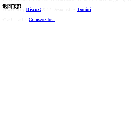
返回顶部
Powered by
Discuz!
X3.4
Designed by
Tsmini
© 2015-2016
Comsenz Inc.