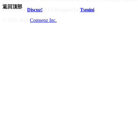
返回顶部
Powered by
Discuz!
X3.4
Designed by
Tsmini
© 2015-2016
Comsenz Inc.