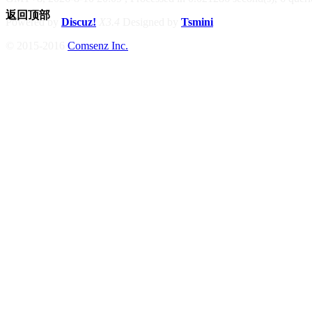
返回顶部
Powered by
Discuz!
X3.4
Designed by
Tsmini
© 2015-2016
Comsenz Inc.